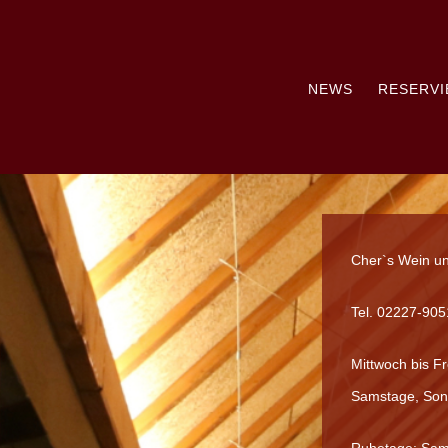
Zum
Inhalt
springen
NEWS
RESERV
Cher`s Wein un
Tel. 02227-90
Mittwoch bis Fr
Samstage, Sonn
Ruhetage: Sam